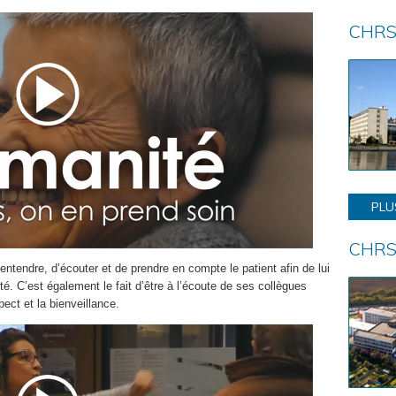
CHRS
PLU
CHRS
entendre, d’écouter et de prendre en compte le patient afin de lui
é. C’est également le fait d’être à l’écoute de ses collègues
ect et la bienveillance.