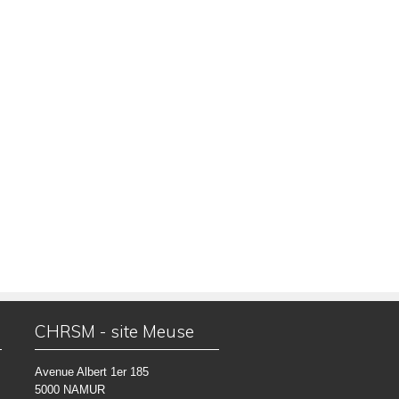
CHRSM - site Meuse
Avenue Albert 1er 185
5000 NAMUR