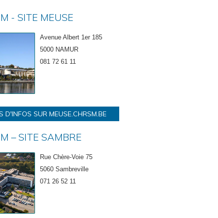
M - SITE MEUSE
Avenue Albert 1er 185
5000 NAMUR
081 72 61 11
S D'INFOS SUR MEUSE.CHRSM.BE
M – SITE SAMBRE
Rue Chère-Voie 75
5060 Sambreville
071 26 52 11