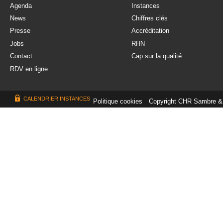
Agenda
Instances
News
Chiffres clés
Presse
Accréditation
Jobs
RHN
Contact
Cap sur la qualité
RDV en ligne
CALENDRIER INSTANCES
Politique cookies
Copyright CHR Sambre &