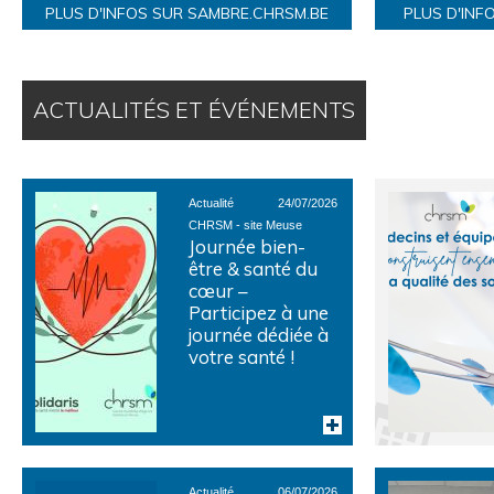
PLUS D'INFOS SUR SAMBRE.CHRSM.BE
PLUS D'INF
ACTUALITÉS ET ÉVÉNEMENTS
Actualité
24/07/2026
CHRSM - site Meuse
Journée bien-
être & santé du
cœur –
Participez à une
journée dédiée à
votre santé !
Actualité
06/07/2026