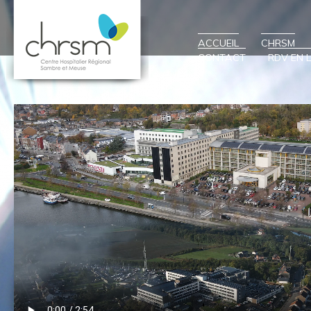
ACCUEIL
CHRSM
CONTACT
RDV EN L