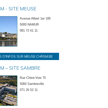
M - SITE MEUSE
Avenue Albert 1er 185
5000 NAMUR
081 72 61 11
S D'INFOS SUR MEUSE.CHRSM.BE
M – SITE SAMBRE
Rue Chère-Voie 75
5060 Sambreville
071 26 52 11