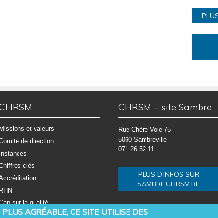
PLUS
CHRSM
CHRSM – site Sambre
Missions et valeurs
Rue Chère-Voie 75
5060 Sambreville
Comité de direction
071 26 52 11
Instances
Chiffres clés
PLUS D'INFOS SUR
Accréditation
SAMBRE.CHRSM.BE
RHN
Cap sur la qualité
PLUS AGRÉABLE, CE SITE UTILISE DES